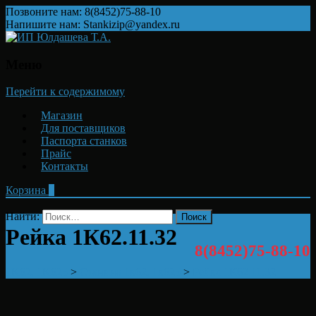
Позвоните нам: 8(8452)75-88-10
Напишите нам: Stankizip@yandex.ru
Меню
Перейти к содержимому
Магазин
Для поставщиков
Паспорта станков
Прайс
Контакты
Корзина
0
Найти:
Рейка 1К62.11.32
8(8452)75-88-10
1K62, 1K625
>
Станина 1к62, 1к625
>
Рейка 1К62.11.32