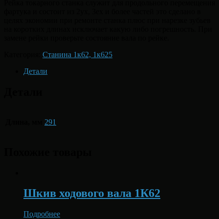
Рейка токарного станка служит для продольного перемещения
фартука и состоит из 2ух, 3ех и более частей это сделано в
целях экономии при ремонте станка плюс при нарезке зубьев
на коротких длинах исключает какую либо погрешность. При
замене рейки проверьте состояние вала по рейке.
Категория:
Станина 1к62, 1к625
Детали
Детали
Длина, мм
291
Похожие товары
Шкив ходового вала 1К62
Подробнее