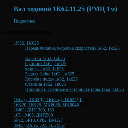
Вал ходовой 1К62.11.25 (РМЦ 1м)
Подробнее
Категории товаров
1K62, 1K625
(227)
Передняя бабка (коробка скоростей) 1к62, 1к625
(70)
Каретка 1к62, 1к625
(8)
Суппорт 1к62, 1к625
(25)
Фартук 1к62, 1к625
(40)
Задняя бабка 1к62, 1к625
(9)
Коробка подач 1к62, 1к625
(48)
Станина 1к62, 1к625
(17)
Приклон и сменные шестерни гитары 1к62, 1к625
(9)
1К62Д, 1К62ДГ, 1К625Д, 1К625ДГ
(69)
16K20, 16K25, MK6056, MK6046
(193)
1М63, ДИП 300, 163
(272)
165, 1М65, ДИП500
(21)
6Р12, 6Р13, 6Р82, ВМ127
(63)
2М55, 2А55, 2А554, 2М57
(8)