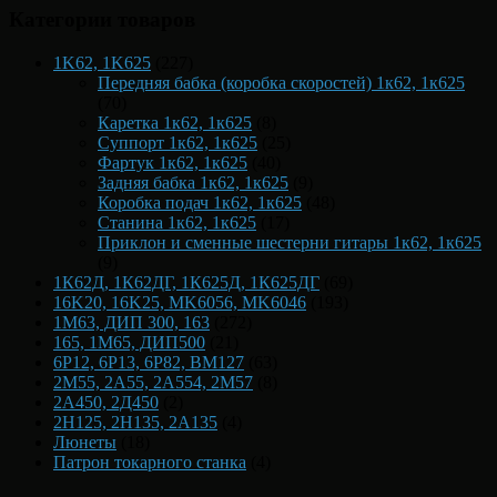
Категории товаров
1K62, 1K625
(227)
Передняя бабка (коробка скоростей) 1к62, 1к625
(70)
Каретка 1к62, 1к625
(8)
Суппорт 1к62, 1к625
(25)
Фартук 1к62, 1к625
(40)
Задняя бабка 1к62, 1к625
(9)
Коробка подач 1к62, 1к625
(48)
Станина 1к62, 1к625
(17)
Приклон и сменные шестерни гитары 1к62, 1к625
(9)
1К62Д, 1К62ДГ, 1К625Д, 1К625ДГ
(69)
16K20, 16K25, MK6056, MK6046
(193)
1М63, ДИП 300, 163
(272)
165, 1М65, ДИП500
(21)
6Р12, 6Р13, 6Р82, ВМ127
(63)
2М55, 2А55, 2А554, 2М57
(8)
2А450, 2Д450
(2)
2Н125, 2Н135, 2А135
(4)
Люнеты
(18)
Патрон токарного станка
(4)