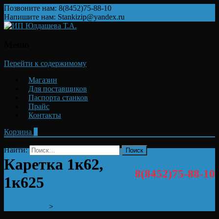
Позвоните нам: 8(8452)75-88-10
Напишите нам: Stankizip@yandex.ru
Меню
Перейти к содержимому
Магазин
Для поставщиков
Паспорта станков
Прайс
Контакты
Корзина
0
Найти:
Каретка 1к62,
8(8452)75-88-10
1к625
1K62, 1K625
>
Каретка 1к62, 1к625