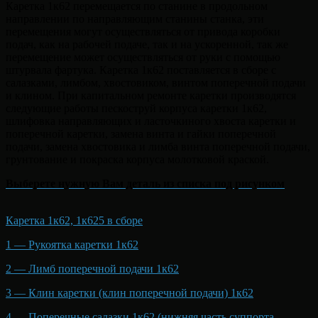
Каретка 1к62 перемещается по станине в продольном
направлении по направляющим станины станка, эти
перемещения могут осуществляться от привода коробки
подач, как на рабочей подаче, так и на ускоренной, так же
перемещение может осуществляться от руки с помощью
штурвала фартука. Каретка 1к62 поставляется в сборе с
салазками, лимбом, хвостовиком, винтом поперечной подачи
и клином. При капитальном ремонте каретки производятся
следующие работы пескоструй корпуса каретки 1к62,
шлифовка направляющих и ласточкиного хвоста каретки и
поперечной каретки, замена винта и гайки поперечной
подачи, замена хвостовика и лимба винта поперечной подачи,
грунтование и покраска корпуса молотковой краской.
Выберете нужную Вам деталь из списка под рисунком
Каретка 1к62, 1к625 в сборе
1 — Рукоятка каретки 1к62
2 — Лимб поперечной подачи 1к62
3 — Клин каретки (клин поперечной подачи) 1к62
4 — Поперечные салазки 1к62 (нижняя часть суппорта,