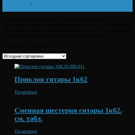
1K62, 1K625
>
Приклон и сменные шестерни гитары 1к62,
1к625
Гитара сменных шестерен — выполняет функцию
регулировки частоты вращения ходового вала, этого эффекта
достигаю с помощью замены зубчатых колес на гитаре. за счет
смены шестерен изменяется шаг нарезания резьбы.
Показ всех 9 элементов
Приклон гитары 1к62
Подробнее
Сменная шестерня гитары 1к62.
см. табл.
Подробнее