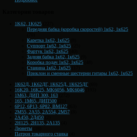
Категории товаров
1K62, 1K625
(227)
Передняя бабка (коробка скоростей) 1к62, 1к625
(70)
Каретка 1к62, 1к625
(8)
Суппорт 1к62, 1к625
(25)
Фартук 1к62, 1к625
(40)
Задняя бабка 1к62, 1к625
(9)
Коробка подач 1к62, 1к625
(48)
Станина 1к62, 1к625
(17)
Приклон и сменные шестерни гитары 1к62, 1к625
(9)
1К62Д, 1К62ДГ, 1К625Д, 1К625ДГ
(69)
16K20, 16K25, MK6056, MK6046
(193)
1М63, ДИП 300, 163
(272)
165, 1М65, ДИП500
(21)
6Р12, 6Р13, 6Р82, ВМ127
(63)
2М55, 2А55, 2А554, 2М57
(8)
2А450, 2Д450
(2)
2Н125, 2Н135, 2А135
(4)
Люнеты
(18)
Патрон токарного станка
(4)