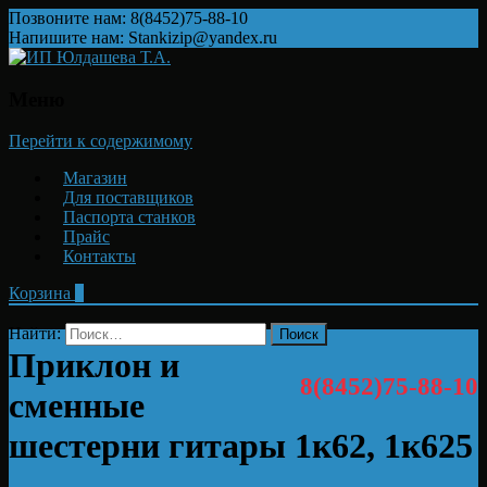
Позвоните нам: 8(8452)75-88-10
Напишите нам: Stankizip@yandex.ru
Меню
Перейти к содержимому
Магазин
Для поставщиков
Паспорта станков
Прайс
Контакты
Корзина
0
Найти:
Приклон и
8(8452)75-88-10
сменные
шестерни гитары 1к62, 1к625