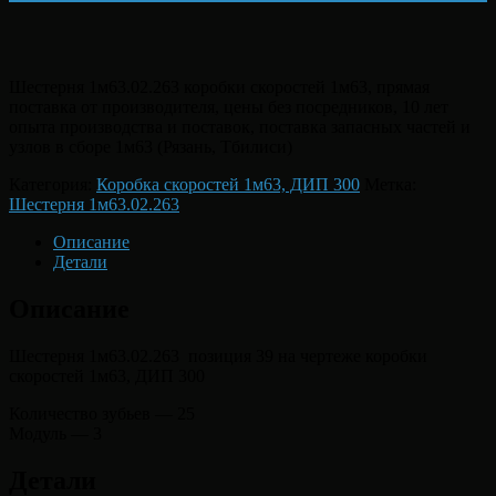
Шестерня 1м63.02.263 коробки скоростей 1м63, прямая
поставка от производителя, цены без посредников, 10 лет
опыта производства и поставок, поставка запасных частей и
узлов в сборе 1м63 (Рязань, Тбилиси)
Категория:
Коробка скоростей 1м63, ДИП 300
Метка:
Шестерня 1м63.02.263
Описание
Детали
Описание
Шестерня 1м63.02.263 позиция 39 на чертеже коробки
скоростей 1м63, ДИП 300
Количество зубьев — 25
Модуль — 3
Детали