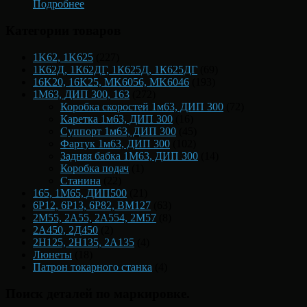
Подробнее
Категории товаров
1K62, 1K625
(227)
1К62Д, 1К62ДГ, 1К625Д, 1К625ДГ
(69)
16K20, 16K25, MK6056, MK6046
(193)
1М63, ДИП 300, 163
(272)
Коробка скоростей 1м63, ДИП 300
(72)
Каретка 1м63, ДИП 300
(16)
Суппорт 1м63, ДИП 300
(45)
Фартук 1м63, ДИП 300
(102)
Задняя бабка 1М63, ДИП 300
(14)
Коробка подач
(1)
Станина
(22)
165, 1М65, ДИП500
(21)
6Р12, 6Р13, 6Р82, ВМ127
(63)
2М55, 2А55, 2А554, 2М57
(8)
2А450, 2Д450
(2)
2Н125, 2Н135, 2А135
(4)
Люнеты
(18)
Патрон токарного станка
(4)
Поиск деталей по маркировке.