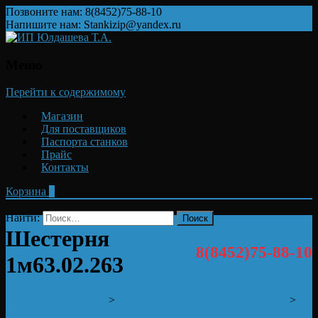
Позвоните нам: 8(8452)75-88-10
Напишите нам: Stankizip@yandex.ru
Меню
Перейти к содержимому
Магазин
Для поставщиков
Паспорта станков
Прайс
Контакты
Корзина
0
Найти:
Шестерня
8(8452)75-88-10
1м63.02.263
1М63, ДИП 300, 163
>
Коробка скоростей 1м63, ДИП 300
>
Шестерня 1м63.02.263