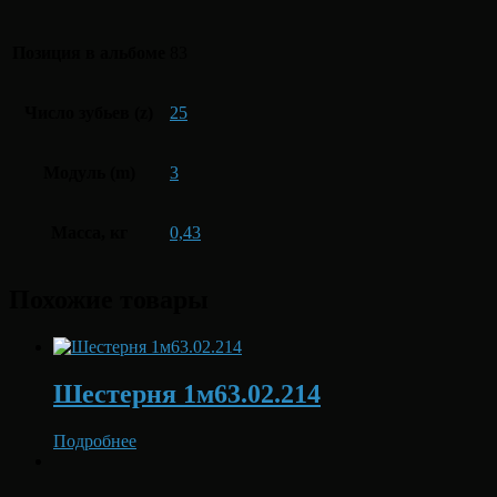
Позиция в альбоме
83
Число зубьев (z)
25
Модуль (m)
3
Масса, кг
0,43
Похожие товары
Шестерня 1м63.02.214
Подробнее