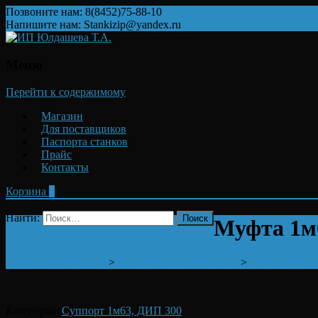
Позвоните нам: 8(8452)75-88-10
Напишите нам: Stankizip@yandex.ru
Меню
Перейти к содержимому
Магазин
Для поставщиков
Паспорта станков
Прайс
Контакты
Корзина
0
Найти:
Муфта 1м6
1М63, ДИП 300, 163
>
Суппорт 1м63, ДИП 300
>
Муфта 1м63.4
Категория:
Суппорт 1м63, ДИП 300