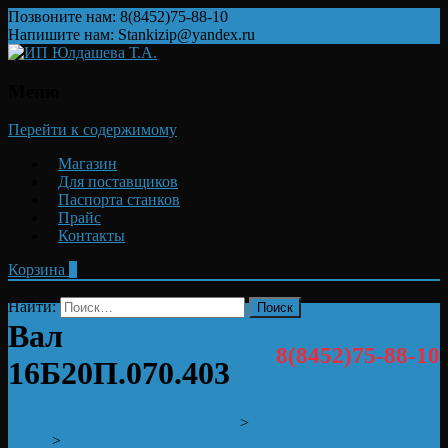
Позвоните нам: 8(8452)75-88-10
Напишите нам: Stankizip@yandex.ru
Меню
Перейти к содержимому
Магазин
Для поставщиков
Паспорта станков
Прайс
Контакты
Корзина
0
Найти:
Вал
8(8452)75-88-10
16Б20П.070.403
16K20, 16K25, MK6056, MK6046
>
Коробка подач 16к20,
16к25
>
Вал 16Б20П.070.403