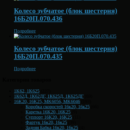
Колесо зубчатое (блок шестерня)
16Б20П.070.436
Подробнее
Колесо зубчатое (блок шестерня)
16Б20П.070.435
Подробнее
Категории товаров
1K62, 1K625
(227)
1К62Д, 1К62ДГ, 1К625Д, 1К625ДГ
(69)
16K20, 16K25, MK6056, MK6046
(193)
Коробка скоростей 16к20, 16к25
(66)
Каретка 16K20, 16K25
(9)
Суппорт 16K20, 16K25
(11)
Фартук 16к20, 16к25
(39)
Задняя Бабка 16к20, 16к25
(4)