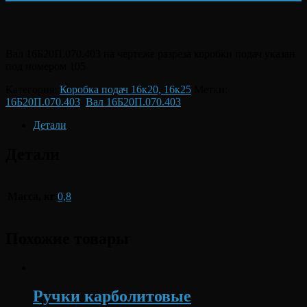
Вал 16Б20П.070.403 на чертеже разреза коробки подач указан
под номером 105
Категория:
Коробка подач 16к20, 16к25
Метки:
16Б20П.070.403
,
Вал 16Б20П.070.403
Детали
Детали
Масса, кг
0,8
Похожие товары
Ручки карболитовые