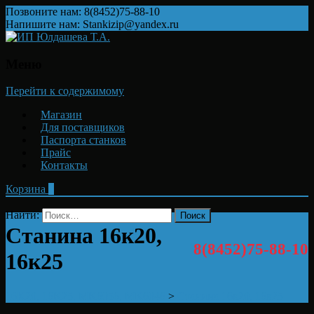
Позвоните нам: 8(8452)75-88-10
Напишите нам: Stankizip@yandex.ru
Меню
Перейти к содержимому
Магазин
Для поставщиков
Паспорта станков
Прайс
Контакты
Корзина
0
Найти:
Станина 16к20,
8(8452)75-88-10
16к25
16K20, 16K25, MK6056, MK6046
>
Станина 16к20, 16к25