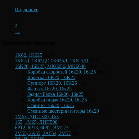
Подробнее
1
2
→
Категории товаров
1K62, 1K625
(227)
1К62Д, 1К62ДГ, 1К625Д, 1К625ДГ
(69)
16K20, 16K25, MK6056, MK6046
(193)
Коробка скоростей 16к20, 16к25
(66)
Каретка 16K20, 16K25
(9)
Суппорт 16K20, 16K25
(11)
Фартук 16к20, 16к25
(39)
Задняя Бабка 16к20, 16к25
(4)
Коробка подач 16к20, 16к25
(35)
Станина 16к20, 16к25
(17)
Сменные шестерни гитары 16к20
(12)
1М63, ДИП 300, 163
(272)
165, 1М65, ДИП500
(21)
6Р12, 6Р13, 6Р82, ВМ127
(63)
2М55, 2А55, 2А554, 2М57
(8)
2А450, 2Д450
(2)