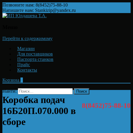
Позвоните нам: 8(8452)75-88-10
Напишите нам: Stankizip@yandex.ru
Меню
Перейти к содержимому
Магазин
Для поставщиков
Паспорта станков
Прайс
Контакты
Корзина
0
Найти:
Коробка подач
8(8452)75-88-10
16Б20П.070.000 в
сборе