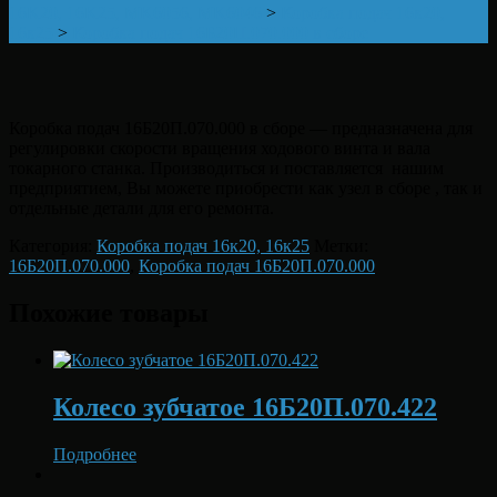
16K20, 16K25, MK6056, MK6046
>
Коробка подач 16к20,
16к25
>
Коробка подач 16Б20П.070.000 в сборе
Коробка подач 16Б20П.070.000 в сборе — предназначена для
регулировки скорости вращения ходового винта и вала
токарного станка. Производиться и поставляется нашим
предприятием, Вы можете приобрести как узел в сборе , так и
отдельные детали для его ремонта.
Категория:
Коробка подач 16к20, 16к25
Метки:
16Б20П.070.000
,
Коробка подач 16Б20П.070.000
Похожие товары
Колесо зубчатое 16Б20П.070.422
Подробнее