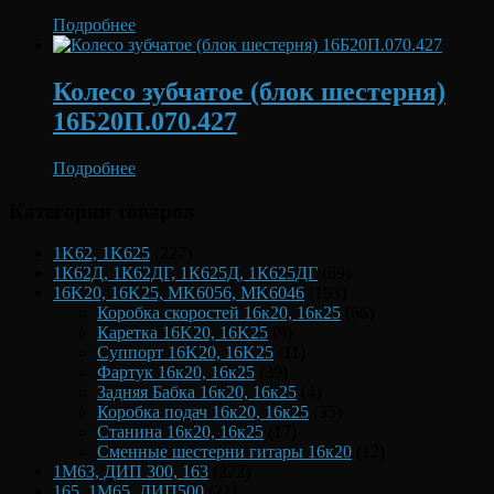
Подробнее
Колесо зубчатое (блок шестерня)
16Б20П.070.427
Подробнее
Категории товаров
1K62, 1K625
(227)
1К62Д, 1К62ДГ, 1К625Д, 1К625ДГ
(69)
16K20, 16K25, MK6056, MK6046
(193)
Коробка скоростей 16к20, 16к25
(66)
Каретка 16K20, 16K25
(9)
Суппорт 16K20, 16K25
(11)
Фартук 16к20, 16к25
(39)
Задняя Бабка 16к20, 16к25
(4)
Коробка подач 16к20, 16к25
(35)
Станина 16к20, 16к25
(17)
Сменные шестерни гитары 16к20
(12)
1М63, ДИП 300, 163
(272)
165, 1М65, ДИП500
(21)