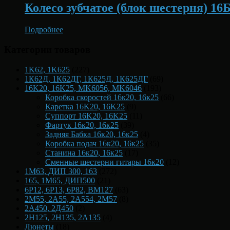
Колесо зубчатое (блок шестерня) 16
Подробнее
Категории товаров
1K62, 1K625
(227)
1К62Д, 1К62ДГ, 1К625Д, 1К625ДГ
(69)
16K20, 16K25, MK6056, MK6046
(193)
Коробка скоростей 16к20, 16к25
(66)
Каретка 16K20, 16K25
(9)
Суппорт 16K20, 16K25
(11)
Фартук 16к20, 16к25
(39)
Задняя Бабка 16к20, 16к25
(4)
Коробка подач 16к20, 16к25
(35)
Станина 16к20, 16к25
(17)
Сменные шестерни гитары 16к20
(12)
1М63, ДИП 300, 163
(272)
165, 1М65, ДИП500
(21)
6Р12, 6Р13, 6Р82, ВМ127
(63)
2М55, 2А55, 2А554, 2М57
(8)
2А450, 2Д450
(2)
2Н125, 2Н135, 2А135
(4)
Люнеты
(18)