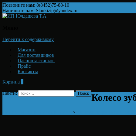
Позвоните нам: 8(8452)75-88-10
Напишите нам: Stankizip@yandex.ru
Меню
Перейти к содержимому
Магазин
Для поставщиков
Паспорта станков
Прайс
Контакты
Корзина
0
Найти:
Колесо зу
16K20, 16K25, MK6056, MK6046
>
Коробка подач 16к20, 16к25