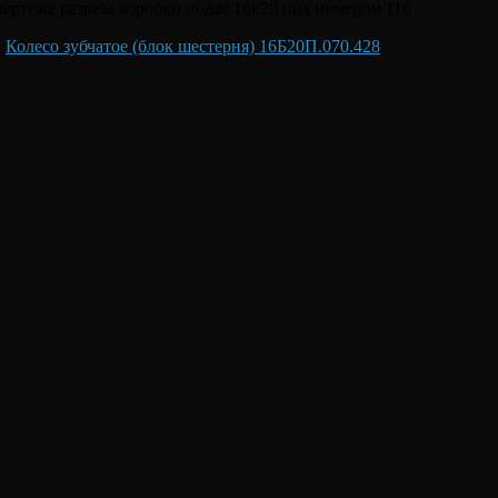
чертеже разреза коробки подач 16к20 под номером 116
,
Колесо зубчатое (блок шестерня) 16Б20П.070.428