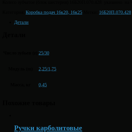
Колесо зубчатое (блок шестерня) 16Б20П.070.428 указанно на 
Категория:
Коробка подач 16к20, 16к25
Метки:
16Б20П.070.428
Детали
Детали
Число зубьев (z)
25/30
Модуль (m)
2,25/1,75
Масса, кг
0,45
Похожие товары
Ручки карболитовые