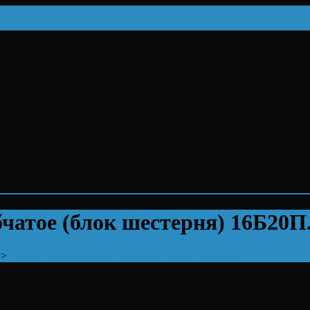
бчатое (блок шестерня) 16Б20П
>
Колесо зубчатое (блок шестерня) 16Б20П.070.428