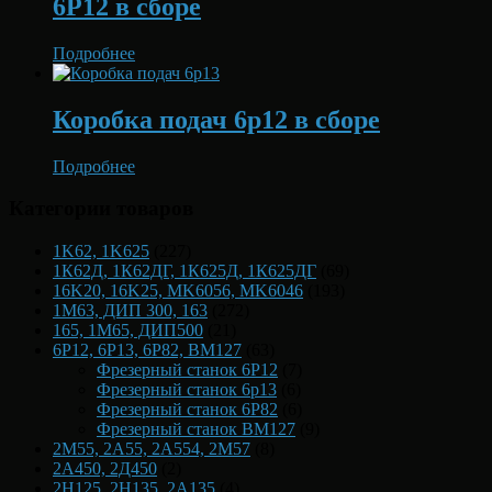
6Р12 в сборе
Подробнее
Коробка подач 6р12 в сборе
Подробнее
Категории товаров
1K62, 1K625
(227)
1К62Д, 1К62ДГ, 1К625Д, 1К625ДГ
(69)
16K20, 16K25, MK6056, MK6046
(193)
1М63, ДИП 300, 163
(272)
165, 1М65, ДИП500
(21)
6Р12, 6Р13, 6Р82, ВМ127
(63)
Фрезерный станок 6Р12
(7)
Фрезерный станок 6р13
(6)
Фрезерный станок 6Р82
(6)
Фрезерный станок ВМ127
(9)
2М55, 2А55, 2А554, 2М57
(8)
2А450, 2Д450
(2)
2Н125, 2Н135, 2А135
(4)