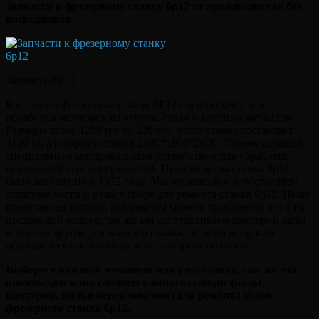
Запчасти к фрезерному станку 6р12 от производителя без
посредников.
Запчасти 6Р12
Консольно фрезерный станок 6Р12 предназначен для
обработки заготовок из чугуна, стали и цветных металлов.
Размеры стола 1250 мм на 320 мм, масса станка составляет
3120 кг, а габариты станка 2305*1950*2020. Станок оснащен
специальным копировальным устройством для обработки
криволинейных поверхностей. Производства станка 6р12
было запущенно в 1972 году. Мы производим и поставляем
запасные части и узлы в сборе для ремонта станка 6р12. Ниже
представлен каталог, которые вы можете приобрести у н с на
постоянной основе, так же мы изготавливаем шестерни валы
и многое другое для данного станка, по всем вопросам
обращайтесь по телефону или электронной почте.
Выберете нужный механизм или узел станка, так же мы
производим и поставляем комплектующие (валы,
шестерни, вилки переключения) для ремонта узлов
фрезерного станка 6р12.