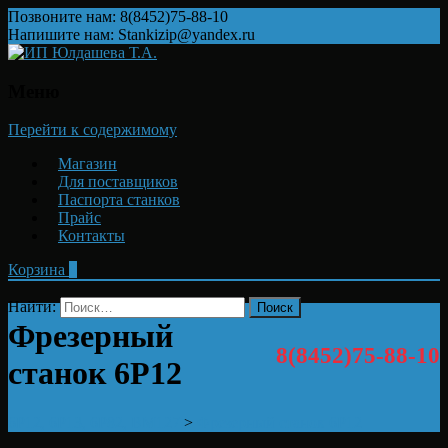
Позвоните нам: 8(8452)75-88-10
Напишите нам: Stankizip@yandex.ru
Меню
Перейти к содержимому
Магазин
Для поставщиков
Паспорта станков
Прайс
Контакты
Корзина
0
Найти:
Фрезерный
8(8452)75-88-10
станок 6Р12
6Р12, 6Р13, 6Р82, ВМ127
>
Фрезерный станок 6Р12