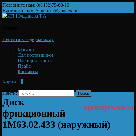
Позвоните нам: 8(8452)75-88-10
Напишите нам: Stankizip@yandex.ru
Меню
Перейти к содержимому
Магазин
Для поставщиков
Паспорта станков
Прайс
Контакты
Корзина
0
Найти:
Диск
8(8452)75-88-10
фрикционный
1М63.02.433 (наружный)