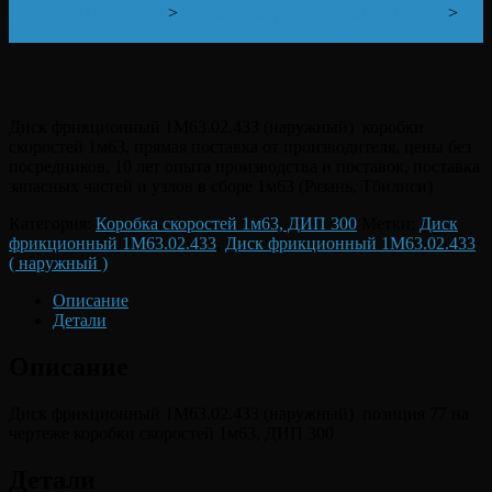
1М63, ДИП 300, 163
>
Коробка скоростей 1м63, ДИП 300
>
Диск фрикционный 1М63.02.433 (наружный)
Диск фрикционный 1М63.02.433 (наружный) коробки
скоростей 1м63, прямая поставка от производителя, цены без
посредников, 10 лет опыта производства и поставок, поставка
запасных частей и узлов в сборе 1м63 (Рязань, Тбилиси)
Категория:
Коробка скоростей 1м63, ДИП 300
Метки:
Диск
фрикционный 1М63.02.433
,
Диск фрикционный 1М63.02.433
( наружный )
Описание
Детали
Описание
Диск фрикционный 1М63.02.433 (наружный) позиция 77 на
чертеже коробки скоростей 1м63, ДИП 300
Детали