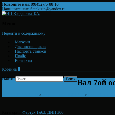
Позвоните нам: 8(8452)75-88-10
Напишите нам: Stankizip@yandex.ru
Меню
Перейти к содержимому
Магазин
Для поставщиков
Паспорта станков
Прайс
Контакты
Корзина
0
Найти:
Вал 7ой о
1М63, ДИП 300, 163
>
Фартук 1м63, ДИП 300
>
Вал 7ой оси 1м
Категория:
Фартук 1м63, ДИП 300