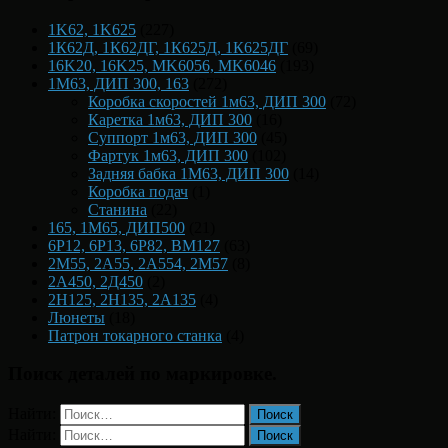
1K62, 1K625
(227)
1К62Д, 1К62ДГ, 1К625Д, 1К625ДГ
(69)
16K20, 16K25, MK6056, MK6046
(193)
1М63, ДИП 300, 163
(272)
Коробка скоростей 1м63, ДИП 300
(72)
Каретка 1м63, ДИП 300
(16)
Суппорт 1м63, ДИП 300
(45)
Фартук 1м63, ДИП 300
(102)
Задняя бабка 1М63, ДИП 300
(14)
Коробка подач
(1)
Станина
(22)
165, 1М65, ДИП500
(21)
6Р12, 6Р13, 6Р82, ВМ127
(63)
2М55, 2А55, 2А554, 2М57
(8)
2А450, 2Д450
(2)
2Н125, 2Н135, 2А135
(4)
Люнеты
(18)
Патрон токарного станка
(4)
Поиск деталей по маркировке.
Найти:
Найти: