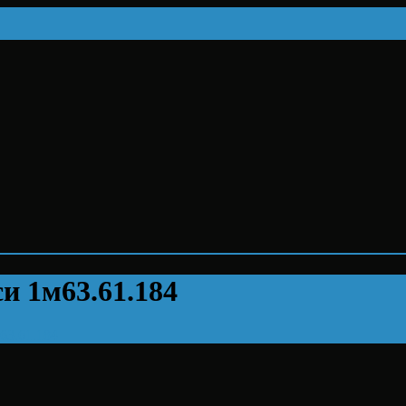
си 1м63.61.184
63.61.184