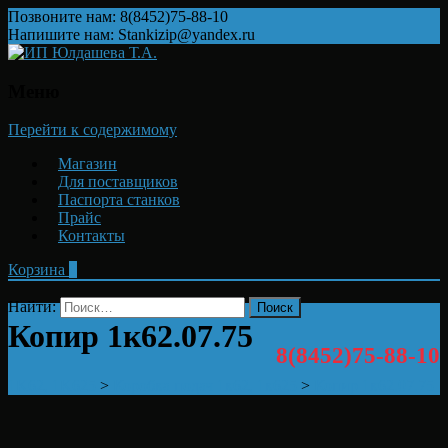
Позвоните нам: 8(8452)75-88-10
Напишите нам: Stankizip@yandex.ru
Меню
Перейти к содержимому
Магазин
Для поставщиков
Паспорта станков
Прайс
Контакты
Корзина
0
Найти:
Копир 1к62.07.75
8(8452)75-88-10
1K62, 1K625
>
Коробка подач 1к62, 1к625
>
Копир 1к62.07.75