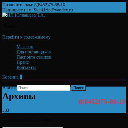
Позвоните нам: 8(8452)75-88-10
Напишите нам: Stankizip@yandex.ru
Меню
Перейти к содержимому
Магазин
Для поставщиков
Паспорта станков
Прайс
Контакты
Корзина
0
Найти:
Архивы
8(8452)75-88-10
333
запчасти 1к62
Отображение 1–12 из 43