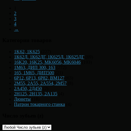
1
2
3
4
→
Категории товаров
1K62, 1K625
(227)
1К62Д, 1К62ДГ, 1К625Д, 1К625ДГ
(69)
16K20, 16K25, MK6056, MK6046
(193)
1М63, ДИП 300, 163
(272)
165, 1М65, ДИП500
(21)
6Р12, 6Р13, 6Р82, ВМ127
(63)
2М55, 2А55, 2А554, 2М57
(8)
2А450, 2Д450
(2)
2Н125, 2Н135, 2А135
(4)
Люнеты
(18)
Патрон токарного станка
(4)
Число зубьев (z)